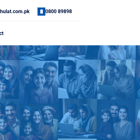
hulat.com.pk
0800 89898
ct