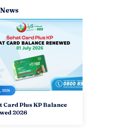
 News
1, 2026
July 1, 2026
April 27, 2026
t Card Plus KP Balance
hat Card Plus KP Balance
04 Days l
04 Days
wed 2026
Renewed 2026
Submissi