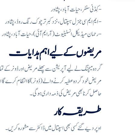
کِڈنی سنٹر، حیات آباد، پشاور-
ایم ایم سی جنرل ہسپتال،نزد کبرتر چوک رنگ روڈ، پشاور-
رحمان میڈیکل انسٹیٹیوٹ(آرایم آئی)،حیات آباد، پشاور-
مریضوں کے لیے اہم ہدایات
گردہ میچنگ لے لیے آپریشن سے پھلے مریض اور ڈونر کے ت
مریض خود گردہ عطیہ کرنے والے (ڈونر) کا انتظام کرے گا اور 
حاصل کرنا بھی مریض کی ذمہ داری ہوگی۔
طریقہ کار
اوپر دیے گئے کسی بھی اسپتال میں ڈاکٹر سے مشورہ کریں۔