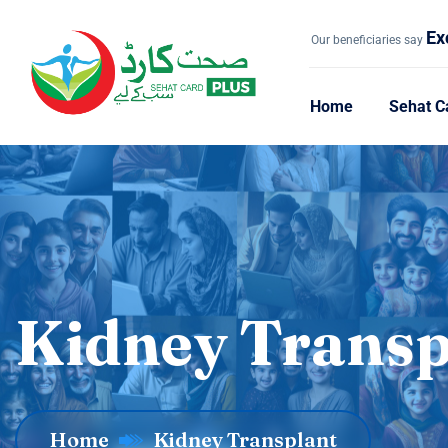
Ex
Our beneficiaries say
Home
Sehat C
Kidney Transp
Home
Kidney Transplant