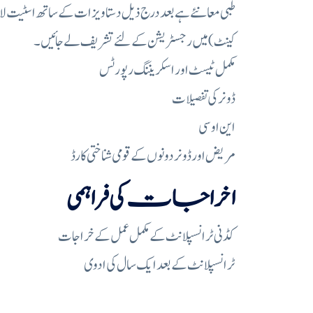
کینٹ) میں رجسٹریشن کے لئے تشریف لے جائیں۔
مکمل ٹیسٹ اور اسکریننگ رپورٹس
ڈونر کی تفصیلات
این او سی
مریض اور ڈونر دونوں کے قومی شناختی کارڈ
اخراجات کی فراہمی
کڈنی ٹرانسپلانٹ کے مکمل عمل کے خراجات
ٹرانسپلانٹ کے بعد ایک سال کی ادوی