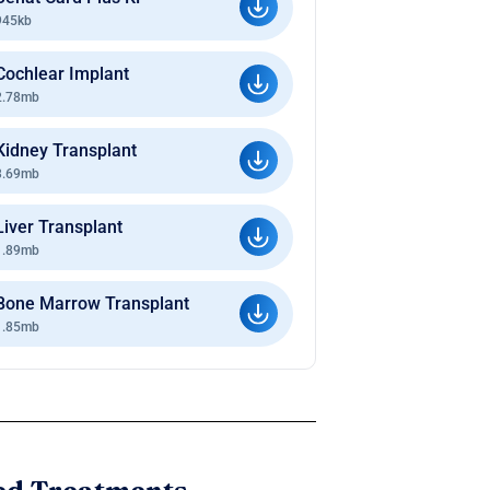
945kb
Cochlear Implant
2.78mb
Kidney Transplant
3.69mb
Liver Transplant
1.89mb
Bone Marrow Transplant
1.85mb