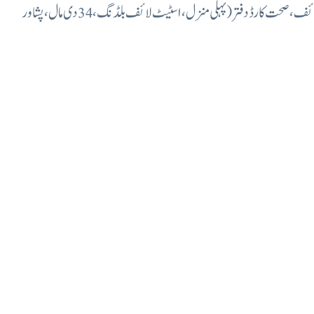
طبی معانئے ہے بعد درج ذیل دستاویزات کے ساتھ اسٹیت لائف، صحت کارڈ دفتر (پہلی منزل،اسٹیٹ لائف بلڈنگ، 34 دی مال، پشاور