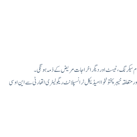
مام سیکرنگ، ٹیسٹ اور دیگر اخراجات مریض کے ذمہ ہونگی۔
متعلقہ خیبر پختونخوا امیڈیکل ٹرانسپلانٹ ریگولیٹری اتھارٹی سے این او سی