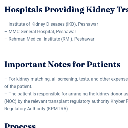
Hospitals Providing Kidney Tr
– Institute of Kidney Diseases (IKD), Peshawar
Liver Transplant
– MMC General Hospital, Peshawar
– Rehman Medical Institute (RMI), Peshawar
Life-saving surgical intervention for
end-stage liver failure, including post-
transplant care.
Important Notes for Patients
Liver Transplant
View Details
– For kidney matching, all screening, tests, and other expenses
Life-saving surgical intervention for
of the patient.
end-stage liver failure, including post-
– The patient is responsible for arranging the kidney donor as
transplant care.
(NOC) by the relevant transplant regulatory authority Khybe
Regulatory Authority (KPMTRA)
Process