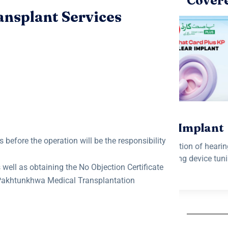
Cover
ansplant Services
Cochlear Implant
Surgical restoration of hearing via
C
implant, including device tuning and
rehabilitation.
Cochlear Implant
Bu
View Details
 before the operation will be the responsibility
Surgical restoration of hearing via
Com
implant, including device tuning and
for 
 well as obtaining the No Objection Certificate
rehabilitation.
r Pakhtunkhwa Medical Transplantation