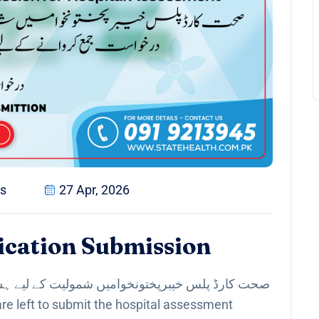
s
27 Apr, 2026
lication Submission
 لیے ہسپتال کی اسسمنٹ کی درخواست جمع کروانے